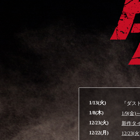
1/13(火)
『ダス
1/8(木)
1/9(金
12/23(火)
新作タ
12/22(月)
12/23