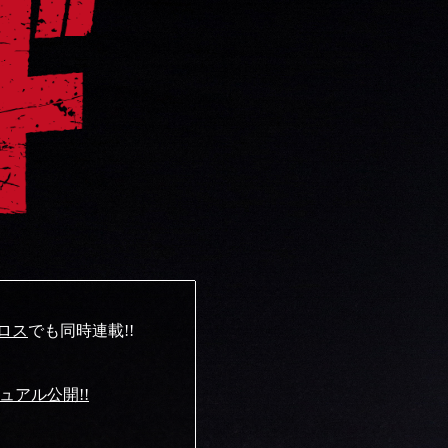
ロス
でも同時連載!!
アル公開!!