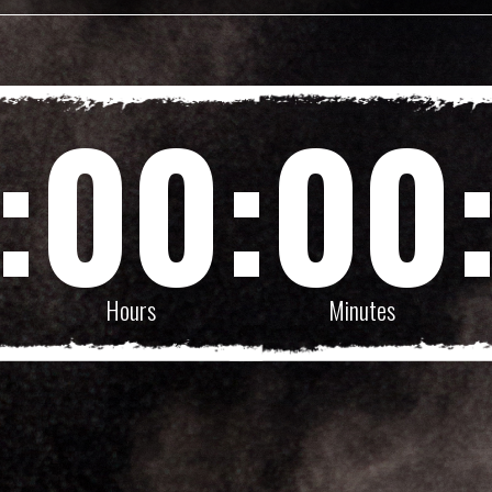
:
00
:
00
Hours
Minutes