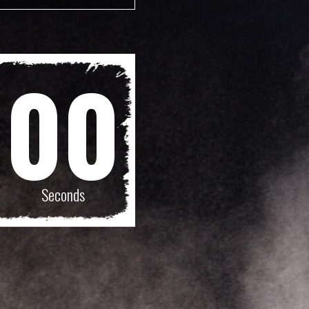
:
00
Seconds