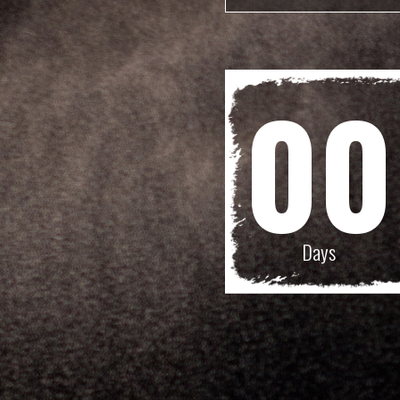
00
Days