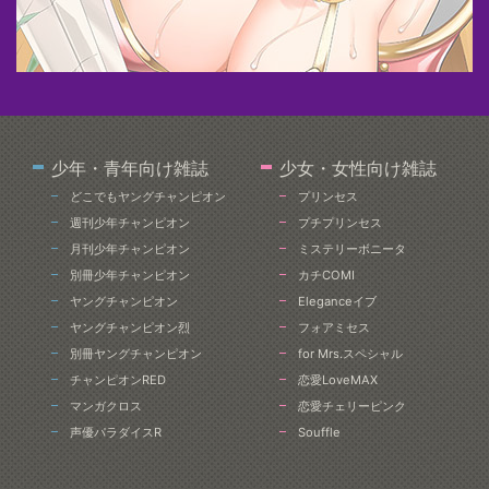
少年・青年向け雑誌
少女・女性向け雑誌
どこでもヤングチャンピオン
プリンセス
週刊少年チャンピオン
プチプリンセス
月刊少年チャンピオン
ミステリーボニータ
別冊少年チャンピオン
カチCOMI
ヤングチャンピオン
Eleganceイブ
ヤングチャンピオン烈
フォアミセス
別冊ヤングチャンピオン
for Mrs.スペシャル
チャンピオンRED
恋愛LoveMAX
マンガクロス
恋愛チェリーピンク
声優パラダイスR
Souffle